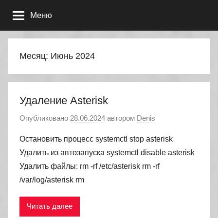
Перейти
Меню
к
содержимому
Месяц:
Июнь 2024
Удаление Asterisk
Опубликовано
28.06.2024
автором
Denis
Остановить процесс systemctl stop asterisk
Удалить из автозапуска systemctl disable asterisk
Удалить файлы: rm -rf /etc/asterisk rm -rf
/var/log/asterisk rm
Читать далее