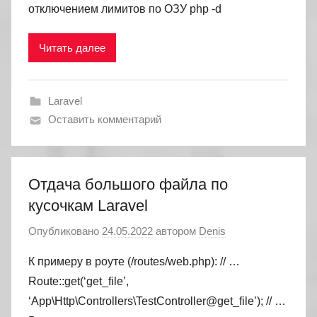
отключением лимитов по ОЗУ php -d
Читать далее
Laravel
Оставить комментарий
Отдача большого файла по
кусочкам Laravel
Опубликовано
24.05.2022
автором
Denis
К примеру в роуте (/routes/web.php): // …
Route::get(‘get_file’,
‘App\Http\Controllers\TestController@get_file’); // …