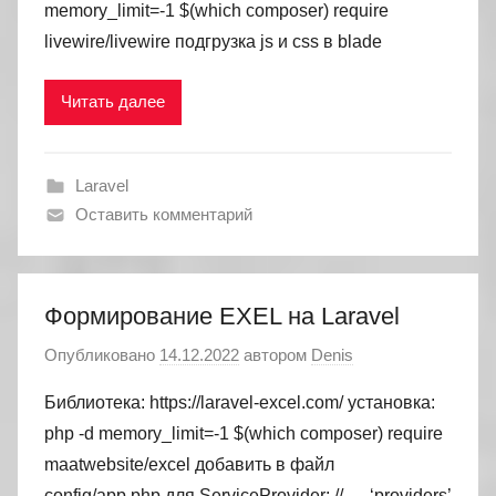
memory_limit=-1 $(which composer) require
livewire/livewire подгрузка js и css в blade
Читать далее
Laravel
Оставить комментарий
Формирование EXEL на Laravel
Опубликовано
14.12.2022
автором
Denis
Библиотека: https://laravel-excel.com/ установка:
php -d memory_limit=-1 $(which composer) require
maatwebsite/excel добавить в файл
config/app.php для ServiceProvider: // … ‘providers’