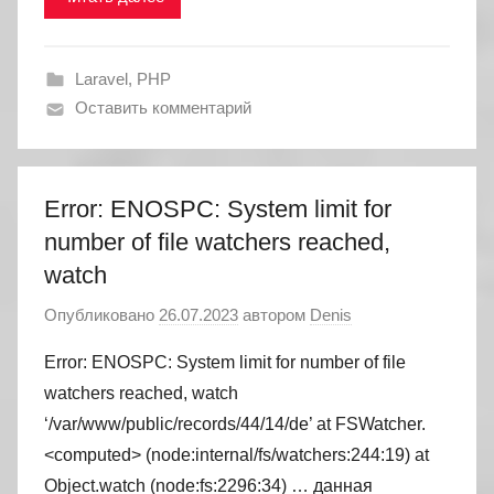
Laravel
,
PHP
Оставить комментарий
Error: ENOSPC: System limit for
number of file watchers reached,
watch
Опубликовано
26.07.2023
автором
Denis
Error: ENOSPC: System limit for number of file
watchers reached, watch
‘/var/www/public/records/44/14/de’ at FSWatcher.
<computed> (node:internal/fs/watchers:244:19) at
Object.watch (node:fs:2296:34) … данная