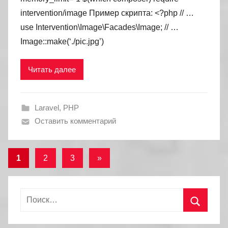
intervention/image Пример скрипта: <?php // …
use Intervention\Image\Facades\Image; // …
Image::make(‘./pic.jpg’)
Читать далее
Laravel
,
PHP
Оставить комментарий
Навигация
Следующие
1
2
3
»
записи
по
записям
Найти:
Поиск