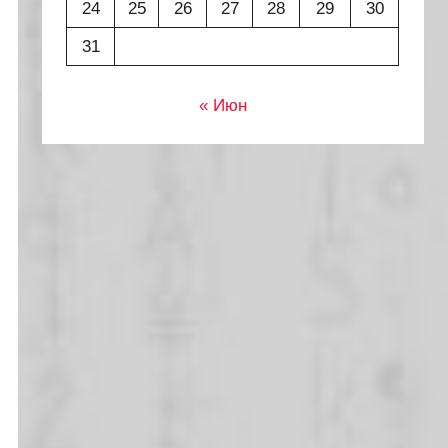
24
25
26
27
28
29
30
31
« Июн