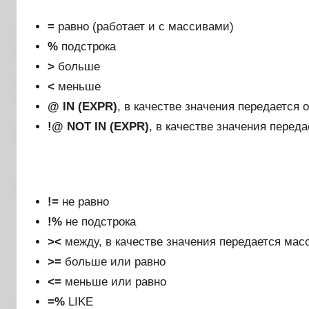
=
равно (работает и с массивами)
%
подстрока
>
больше
<
меньше
@ IN (EXPR)
, в качестве значения передается 
!@ NOT IN (EXPR)
, в качестве значения переда
!=
не равно
!%
не подстрока
><
между, в качестве значения передается мас
>=
больше или равно
<=
меньше или равно
=%
LIKE