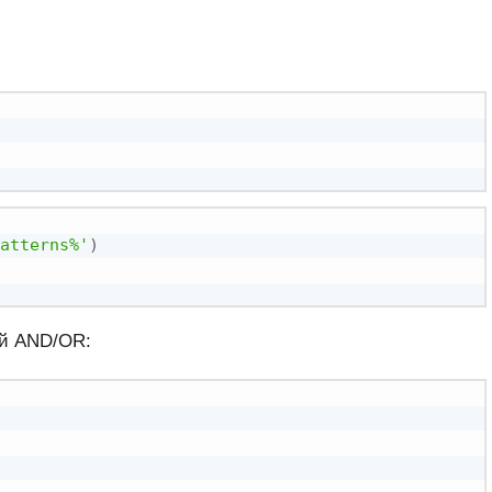
atterns%'
)
ий AND/OR: