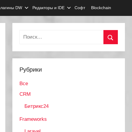
лагины DW
Редакторы и IDE
Софт
Blockchain
Найти:
Поиск
Рубрики
Все
CRM
Битрикс24
Frameworks
Laravel