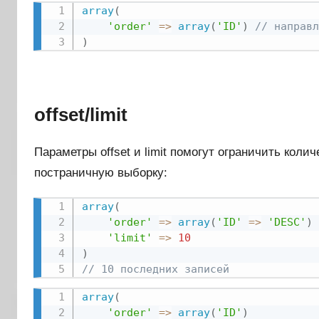
array
(
'order'
=
>
array
(
'ID'
)
// направл
)
offset/limit
Параметры offset и limit помогут ограничить кол
постраничную выборку:
array
(
'order'
=
>
array
(
'ID'
=
>
'DESC'
)
'limit'
=
>
10
)
// 10 последних записей
array
(
'order'
=
>
array
(
'ID'
)