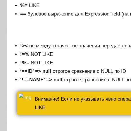
%=
LIKE
==
булевое выражение для ExpressionField (на
!><
не между, в качестве значения передается 
!=%
NOT LIKE
!%=
NOT LIKE
‘==ID’ => null
строгое сравнение с NULL по ID
‘!==NAME’ => null
строгое сравнение с NULL п
Внимание! Если не указывать явно опера
LIKE.