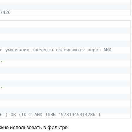
7426'
о умолчанию элементы склеиваются через AND
'
'
6') OR (ID=2 AND ISBN='9781449314286')
жно использовать в фильтре: