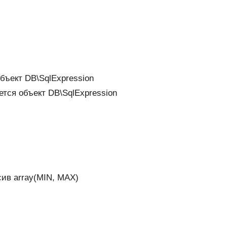
объект DB\SqlExpression
ется объект DB\SqlExpression
сив array(MIN, MAX)