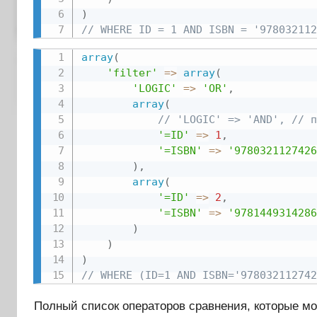
)
// WHERE ID = 1 AND ISBN = '978032112
array
(
'filter'
=
>
array
(
'LOGIC'
=
>
'OR'
,
array
(
// 'LOGIC' => 'AND', // п
'=ID'
=
>
1
,
'=ISBN'
=
>
'9780321127426
)
,
array
(
'=ID'
=
>
2
,
'=ISBN'
=
>
'9781449314286
)
)
)
// WHERE (ID=1 AND ISBN='978032112742
Полный список операторов сравнения, которые мо