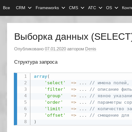
Перейти
Все
CRM
Frameworks
CMS
АТС
OS
Конт
к
содержимому
Выборка данных (SELECT)
Опубликовано
07.01.2020
автором
Denis
Структура запроса
array
(
'select'
=
>
.
.
.
// имена полей, 
'filter'
=
>
.
.
.
// описание филь
'group'
=
>
.
.
.
// явное указани
'order'
=
>
.
.
.
// параметры сор
'limit'
=
>
.
.
.
// количество за
'offset'
=
>
.
.
.
// смещение для 
)