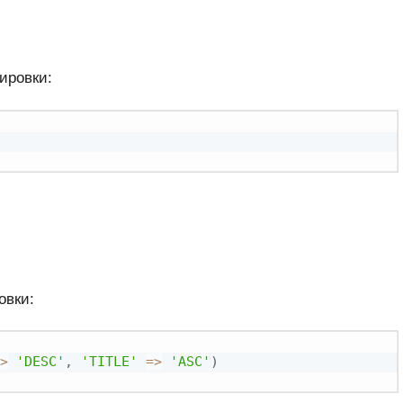
ировки:
овки:
>
'DESC'
,
'TITLE'
=
>
'ASC'
)