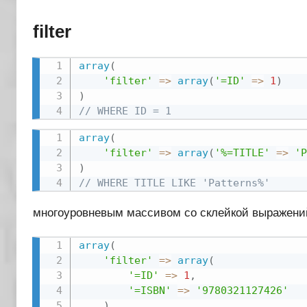
filter
array
(
'filter'
=
>
array
(
'=ID'
=
>
1
)
)
// WHERE ID = 1
array
(
'filter'
=
>
array
(
'%=TITLE'
=
>
'P
)
// WHERE TITLE LIKE 'Patterns%'
многоуровневым массивом со склейкой выражен
array
(
'filter'
=
>
array
(
'=ID'
=
>
1
,
'=ISBN'
=
>
'9780321127426'
)