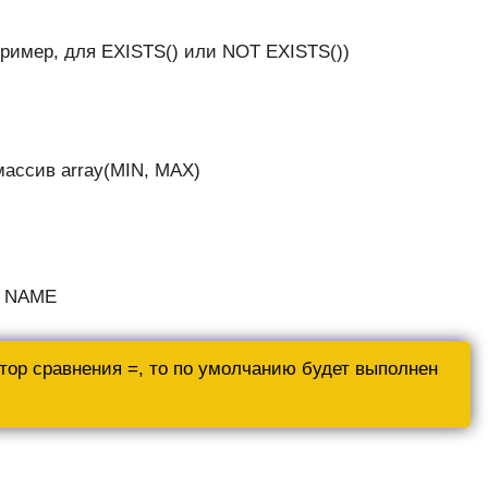
пример, для EXISTS() или NOT EXISTS())
массив array(MIN, MAX)
о NAME
тор сравнения =, то по умолчанию будет выполнен