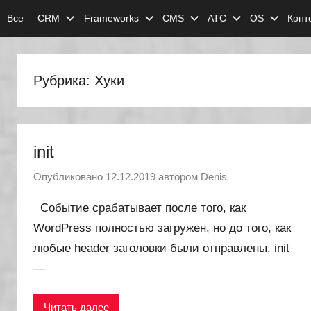
Перейти
Все
CRM
Frameworks
CMS
АТС
OS
Конт
к
содержимому
Рубрика:
Хуки
init
Опубликовано
12.12.2019
автором
Denis
Событие срабатывает после того, как
WordPress полностью загружен, но до того, как
любые header заголовки были отправлены. init
—
Читать далее