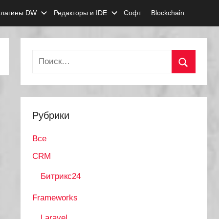
лагины DW
Редакторы и IDE
Софт
Blockchain
Найти:
Поиск
Рубрики
Все
CRM
Битрикс24
Frameworks
Laravel