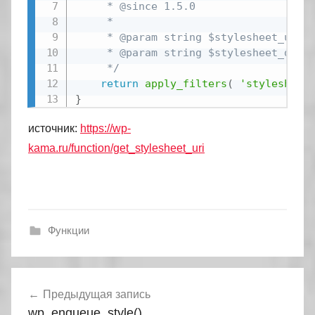
	 * @since 1.5.0

	 *

	 * @param string $stylesheet_uri     Stylesheet URI for the current theme/child theme.

	 * @param string $stylesheet_dir_uri Stylesheet directory URI for the current theme/child theme.

	 */
return
apply_filters
(
'stylesheet
}
источник:
https://wp-
kama.ru/function/get_stylesheet_uri
Функции
Навигация
Предыдущая запись
по
wp_enqueue_style()