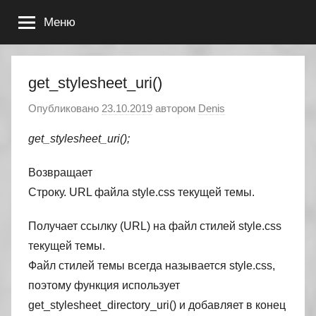
Перейти
Меню
к
содержимому
get_stylesheet_uri()
Опубликовано
23.10.2019
автором
Denis
get_stylesheet_uri();
Возвращает
Строку. URL файла style.css текущей темы.
Получает ссылку (URL) на файл стилей style.css
текущей темы.
Файл стилей темы всегда называется style.css,
поэтому функция использует
get_stylesheet_directory_uri() и добавляет в конец