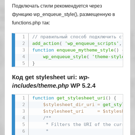
Подключать стили рекомендуется через
функцию wp_enqueue_style(), размещенную в
functions.php так:
// правильный способ подключить стили
add_action
(
'wp_enqueue_scripts'
,
'en
function
enqueue_mytheme_style
(
)
{
wp_enqueue_style
(
'theme-style'
,
}
Код get stylesheet uri:
wp-
includes/theme.php
WP 5.2.4
function
get_stylesheet_uri
(
)
{
$stylesheet_dir_uri
=
get_stylesh
$stylesheet_uri
=
$stylesheet
/**

	 * Filters the URI of the current theme stylesheet.

	 *
