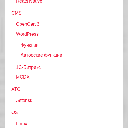
React Native
CMS
OpenCart 3
WordPress
Функции
Авторские функции
1С-Битрикс
MODX
АТС
Asterisk
OS
Linux