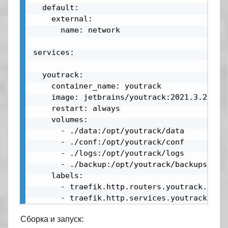
  default:

    external:

      name: network

services:

  youtrack:

    container_name: youtrack

    image: jetbrains/youtrack:2021.3.22664

    restart: always

    volumes:

      - ./data:/opt/youtrack/data

      - ./conf:/opt/youtrack/conf

      - ./logs:/opt/youtrack/logs

      - ./backup:/opt/youtrack/backups

    labels:

      - traefik.http.routers.youtrack.rule
      - traefik.http.services.youtrack.loa
Сборка и запуск: