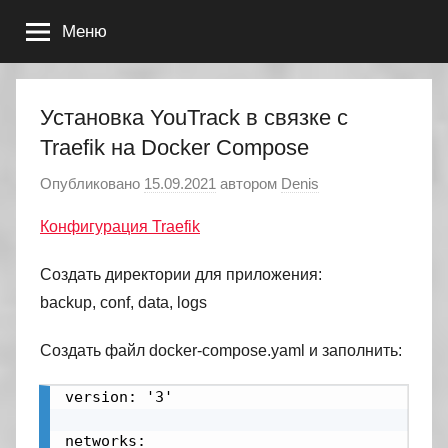
Перейти
Меню
к
содержимому
Установка YouTrack в связке с
Traefik на Docker Compose
Опубликовано
15.09.2021
автором
Denis
Конфигурация Traefik
Создать директории для приложения:
backup, conf, data, logs
Создать файл docker-compose.yaml и заполнить:
version: '3'

networks:
