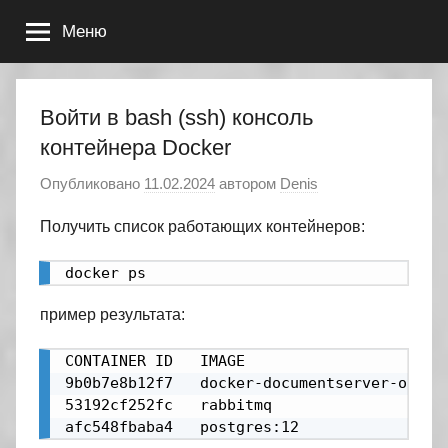
Перейти
Меню
к
содержимому
Войти в bash (ssh) консоль
контейнера Docker
Опубликовано
11.02.2024
автором
Denis
Получить список работающих контейнеров:
docker ps
пример результата:
CONTAINER ID   IMAGE                      
9b0b7e8b12f7   docker-documentserver-onlyo
53192cf252fc   rabbitmq                   
afc548fbaba4   postgres:12                