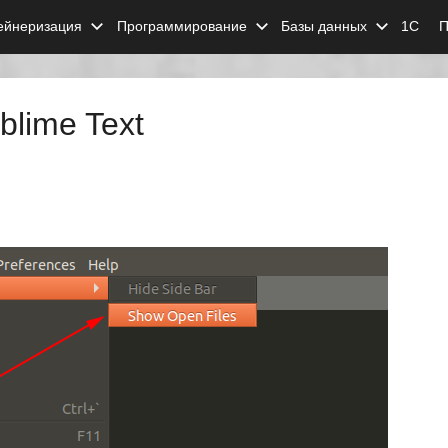
ейнеризация
Программирование
Базы данных
1С
П
lime Text