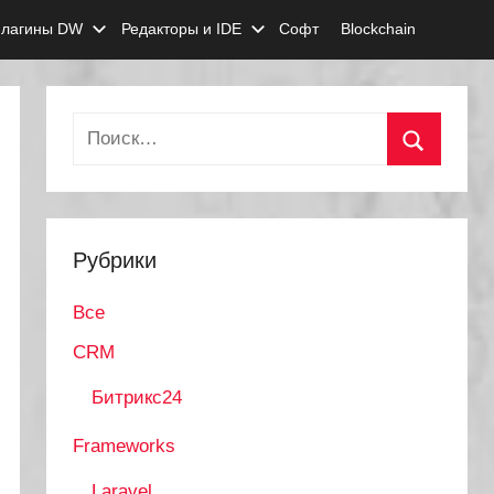
лагины DW
Редакторы и IDE
Софт
Blockchain
Найти:
Поиск
Рубрики
Все
CRM
Битрикс24
Frameworks
Laravel