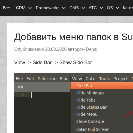
Перейти
Все
CRM
Frameworks
CMS
АТС
OS
Конт
к
содержимому
Добавить меню папок в Sub
Опубликовано
20.03.2020
автором
Denis
View -> Side Bar -> Show Side Bar