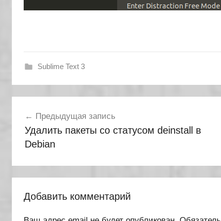
Sublime Text 3
Навигация
Предыдущая запись
по
Удалить пакеты со статусом deinstall в
записям
Debian
Добавить комментарий
Ваш адрес email не будет опубликован.
Обязател