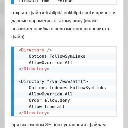
firewall-cmd --reload
открыть файл /etc/httpd/conf/httpd.conf и привести
данные параметры к такому виду (иначе
возникает ошибка о невозможности прочитать
файл):
<
Directory
/>
    Options FollowSymLinks

</
Directory
>
<Directory "/var/www/html">

	Options Indexes FollowSymLinks

	AllowOverride All

	Order allow,deny

</
Directory
>
при включеном SELinux установить файлам