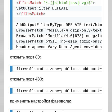
<
filesMatch
"\.(js|html|css|svg)$"
>
</
filesMatch
>
AddOutputFilterByType DEFLATE text/html ap
BrowserMatch ^Mozilla/4 gzip-only-text/html
BrowserMatch ^Mozilla/4.0[678] no-gzip

BrowserMatch bMSIE !no-gzip !gzip-only-text
Header append Vary User-Agent env=!dont-va
открыть порт 80:
firewall-cmd --zone=public --add-port=80/t
открыть порт 433:
firewall-cmd --zone=public --add-port=443/
применить настройки фаервола: