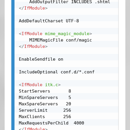
</
IfModule
>
AddDefaultCharset UTF-8

<
IfModule
mime_magic_module
>
</
IfModule
>
EnableSendfile on

IncludeOptional conf.d/*.conf

<
IfModule
itk.c
>
StartServers       8

MinSpareServers    5

MaxSpareServers   20

ServerLimit      256

MaxClients       256

</
IfModule
>