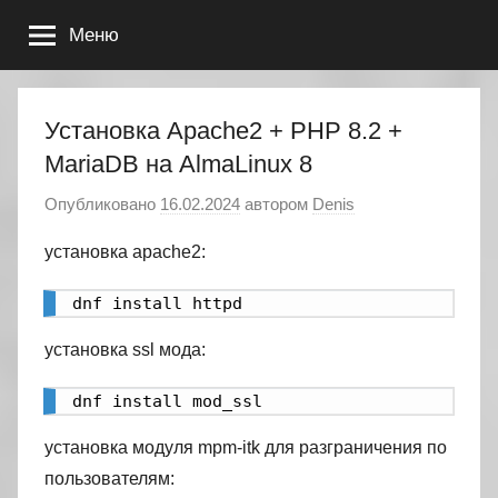
Перейти
Меню
к
содержимому
Установка Apache2 + PHP 8.2 +
MariaDB на AlmaLinux 8
Опубликовано
16.02.2024
автором
Denis
установка apache2:
dnf install httpd
установка ssl мода:
dnf install mod_ssl
установка модуля mpm-itk для разграничения по
пользователям: