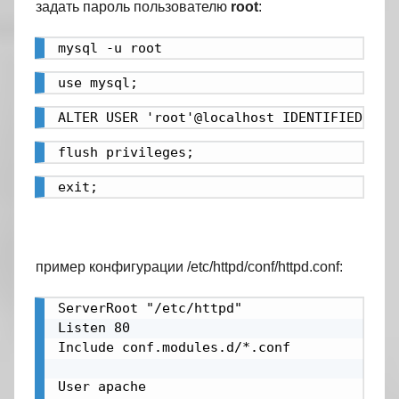
задать пароль пользователю
root
:
mysql -u root
use mysql;
ALTER USER 'root'@localhost IDENTIFIED BY 
flush privileges;
exit;
пример конфигурации /etc/httpd/conf/httpd.conf:
ServerRoot "/etc/httpd"

Listen 80

Include conf.modules.d/*.conf

User apache
