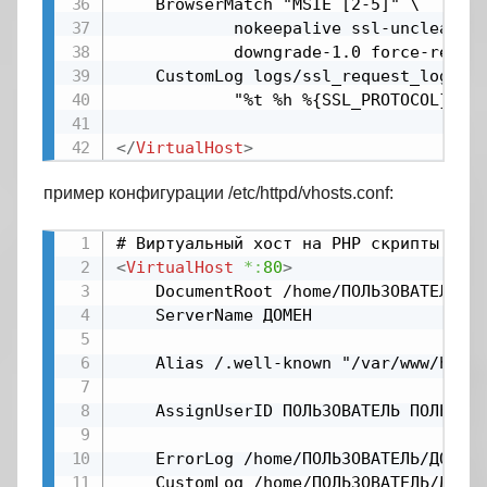
    BrowserMatch "MSIE [2-5]" \

            nokeepalive ssl-unclean-sh
            downgrade-1.0 force-respon
    CustomLog logs/ssl_request_log \

            "%t %h %{SSL_PROTOCOL}x %{
</
VirtualHost
>
пример конфигурации /etc/httpd/vhosts.conf:
<
VirtualHost
*:
80
>
    DocumentRoot /home/ПОЛЬЗОВАТЕЛЬ/ДО
	ServerName ДОМЕН

    Alias /.well-known "/var/www/html/
    AssignUserID ПОЛЬЗОВАТЕЛЬ ПОЛЬЗОВА
    ErrorLog /home/ПОЛЬЗОВАТЕЛЬ/ДОМЕН/
	CustomLog /home/ПОЛЬЗОВАТЕЛЬ/ДОМЕН/logs/access_log common
