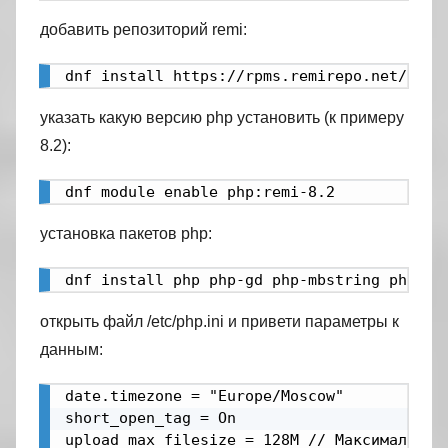
добавить репозиторий remi:
dnf install https://rpms.remirepo.net/ente
указать какую версию php установить (к примеру
8.2):
dnf module enable php:remi-8.2
установка пакетов php:
dnf install php php-gd php-mbstring php-my
открыть файл /etc/php.ini и привети параметры к
данным:
date.timezone = "Europe/Moscow"

short_open_tag = On

upload_max_filesize = 128M // Максимальный 