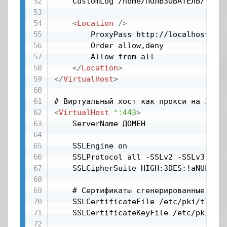
	CustomLog /home/ПОЛЬЗОВАТЕЛЬ/logs/access_log common

<
Location
/>
		ProxyPass http://localhost:3000/

		Order allow,deny

		Allow from all

</
Location
>
</
VirtualHost
>
<
VirtualHost
*:
443
>
	ServerName ДОМЕН

    SSLEngine on

    SSLProtocol all -SSLv2 -SSLv3

    SSLCipherSuite HIGH:3DES:!aNULL:!M
    # Сертификаты сгенерированные при 
    SSLCertificateFile /etc/pki/tls/ce
    SSLCertificateKeyFile /etc/pki/tls