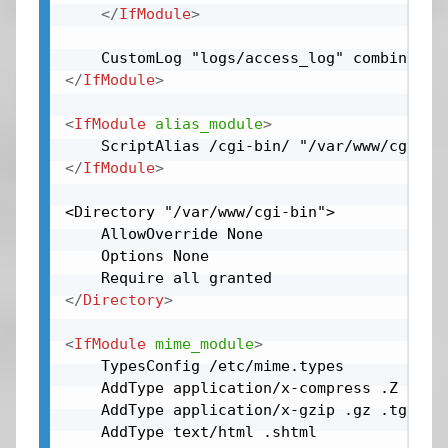
</
IfModule
>
</
IfModule
>
<
IfModule
alias_module
>
</
IfModule
>
<Directory "/var/www/cgi-bin">

    AllowOverride None

    Options None

</
Directory
>
<
IfModule
mime_module
>
    TypesConfig /etc/mime.types

    AddType application/x-compress .Z

    AddType application/x-gzip .gz .tgz

    AddType text/html .shtml
