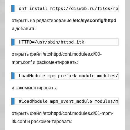
dnf install https://disweb.ru/files/rpm/ht
открыть на редактирование
/etc/sysconfig/httpd
и добавить:
HTTPD=/usr/sbin/httpd.itk
открыть файл /etc/httpd/conf.modules.d/00-
mpm.conf и раскоментировать:
LoadModule mpm_prefork_module modules/mod_
и закомментировать:
#LoadModule mpm_event_module modules/mod_m
открыть файл /etc/httpd/conf.modules.d/01-mpm-
itk.conf и раскоментировать: