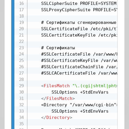
    SSLCipherSuite PROFILE=SYSTEM

    SSLProxyCipherSuite PROFILE=SYSTEM
    # Сертификаты сгенерированные при 
    SSLCertificateFile /etc/pki/tls/ce
    SSLCertificateKeyFile /etc/pki/tls
    # Сертификаты

    #SSLCertificateFile /var/www/html/
    #SSLCertificateKeyFile /var/www/ht
    #SSLCertificateChainFile /var/www/
    #SSLCACertificateFile /var/www/htm
<
FilesMatch
"\.(cgi|shtml|phtml|p
        SSLOptions +StdEnvVars

</
FilesMatch
>
    <Directory "/var/www/cgi-bin">

        SSLOptions +StdEnvVars

</
Directory
>