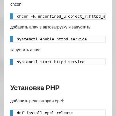
chcon:
chcon -R unconfined_u:object_r:httpd_sys_c
добавить апач в автозагрузку и запустить:
systemctl enable httpd.service
запустить апач:
systemctl start httpd.service
Установка PHP
добавить репозитория epel:
dnf install epel-release