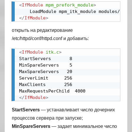
<
IfModule
mpm_prefork_module
>
</
IfModule
>
открыть на редактирование
/etc/httpd/conf/httpd.conf и добавить:
<
IfModule
itk.c
>
StartServers       8

MinSpareServers    5

MaxSpareServers   20

ServerLimit      256

MaxClients       256

</
IfModule
>
StartServers
— устанавливает число дочерних
процессов сервера при запуске;
MinSpareServers
— задает минимальное число