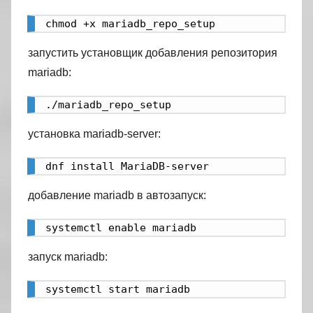
chmod +x mariadb_repo_setup
запустить установщик добавления репозитория
mariadb:
./mariadb_repo_setup
установка mariadb-server:
dnf install MariaDB-server
добавление mariadb в автозапуск:
systemctl enable mariadb
запуск mariadb:
systemctl start mariadb