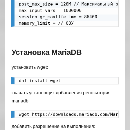
post_max_size = 128M // Максимальный размер
max_input_vars = 1000000

session.gc_maxlifetime = 86400

memory_limit = // ОЗУ
Установка MariaDB
установить wget:
dnf install wget
скачать установщик добавления репозитория
mariadb:
wget https://downloads.mariadb.com/MariaDB
добавить разрешение на выполнения: