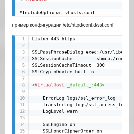
#IncludeOptional vhosts.conf
пример конфигурации /etc/httpd/conf.d/ssl.conf:
Listen 443 https

SSLPassPhraseDialog exec:/usr/libexec/
SSLSessionCache         shmcb:/run/htt
SSLSessionCacheTimeout  300

SSLCryptoDevice builtin

<
VirtualHost
_default_:
443
>
    ErrorLog logs/ssl_error_log

    TransferLog logs/ssl_access_log

    LogLevel warn

    SSLEngine on

    SSLHonorCipherOrder on
