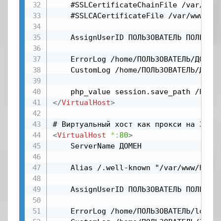
    #SSLCertificateChainFile /var/www/
    #SSLCACertificateFile /var/www/htm
    AssignUserID ПОЛЬЗОВАТЕЛЬ ПОЛЬЗОВА
    ErrorLog /home/ПОЛЬЗОВАТЕЛЬ/ДОМЕН/
	CustomLog /home/ПОЛЬЗОВАТЕЛЬ/ДОМЕН/logs/access_log common

</
VirtualHost
>
<
VirtualHost
*:
80
>
	ServerName ДОМЕН

    Alias /.well-known "/var/www/html/
    AssignUserID ПОЛЬЗОВАТЕЛЬ ПОЛЬЗОВА
    ErrorLog /home/ПОЛЬЗОВАТЕЛЬ/logs/e