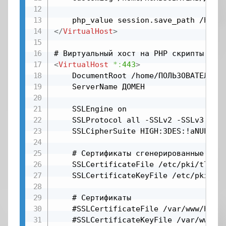
</
VirtualHost
>
<
VirtualHost
*:
443
>
    DocumentRoot /home/ПОЛЬЗОВАТЕЛЬ/ДО
	ServerName ДОМЕН

    SSLEngine on

    SSLProtocol all -SSLv2 -SSLv3

    SSLCipherSuite HIGH:3DES:!aNULL:!M
    # Сертификаты сгенерированные при 
    SSLCertificateFile /etc/pki/tls/ce
    SSLCertificateKeyFile /etc/pki/tls
    # Сертификаты

    #SSLCertificateFile /var/www/html/
    #SSLCertificateKeyFile /var/www/ht