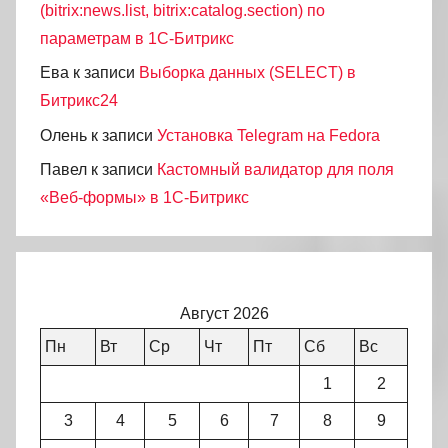
(bitrix:news.list, bitrix:catalog.section) по
параметрам в 1С-Битрикс
Ева
к записи
Выборка данных (SELECT) в
Битрикс24
Олень
к записи
Установка Telegram на Fedora
Павел
к записи
Кастомный валидатор для поля
«Веб-формы» в 1С-Битрикс
Август 2026
Пн
Вт
Ср
Чт
Пт
Сб
Вс
1
2
3
4
5
6
7
8
9