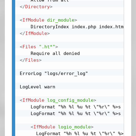
</
Directory
>
<
IfModule
dir_module
>
</
IfModule
>
<
Files
".ht*"
>
</
Files
>
ErrorLog "logs/error_log"

LogLevel warn

<
IfModule
log_config_module
>
    LogFormat "%h %l %u %t \"%r\" %>s %b \"
    LogFormat "%h %l %u %t \"%r\" %>s %b" c
<
IfModule
logio_module
>
      LogFormat "%h %l %u %t \"%r\" %>s %b 