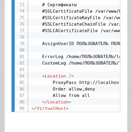
    # Сертификаты

    #SSLCertificateFile /var/www/html/
    #SSLCertificateKeyFile /var/www/ht
    #SSLCertificateChainFile /var/www/
    #SSLCACertificateFile /var/www/htm
    AssignUserID ПОЛЬЗОВАТЕЛЬ ПОЛЬЗОВА
    ErrorLog /home/ПОЛЬЗОВАТЕЛЬ/logs/e
	CustomLog /home/ПОЛЬЗОВАТЕЛЬ/logs/access_log common

<
Location
/>
		ProxyPass http://localhost:3000/

		Order allow,deny

		Allow from all

</
Location
>
</
VirtualHost
>