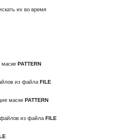
искать их во время
е маске
PATTERN
айлов из файла
FILE
щие маске
PATTERN
 файлов из файла
FILE
LE