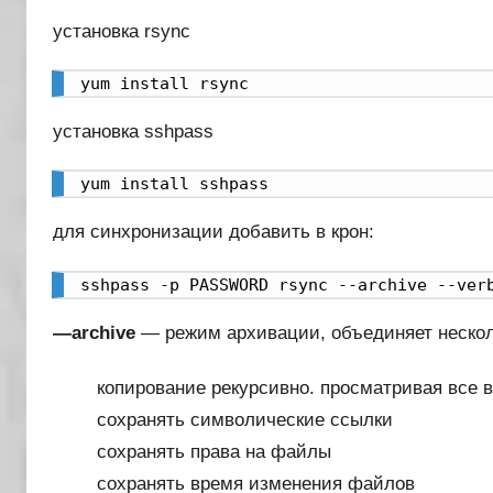
установка rsync
yum install rsync
установка sshpass
yum install sshpass
для синхронизации добавить в крон:
sshpass -p PASSWORD rsync --archive --ver
—archive
— режим архивации, объединяет несколь
копирование рекурсивно. просматривая все 
сохранять символические ссылки
сохранять права на файлы
сохранять время изменения файлов