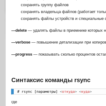
сохранять группу файлов
сохранять владельца файлов (работает толь
сохранять файлы устройств и специальные
—delete
— удалять файлы в приемнике которых не
—verbose
— повышение детализации при копиров
—progress
— показывать сколько процентов оста
Синтаксис команды rsync
# rsync [параметры] 
<
откуда
>
<
куда
>
где