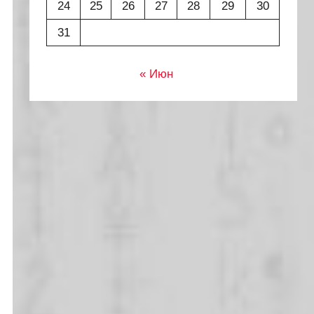
24
25
26
27
28
29
30
31
« Июн