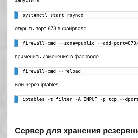
запустить
systemctl start rsyncd
открыть порт 873 в файрволе
firewall-cmd --zone=public --add-port=873
применить изменения в фаерволе
firewall-cmd --reload
или через iptables
iptables -t filter -A INPUT -p tcp --dpor
Сервер для хранения резервн