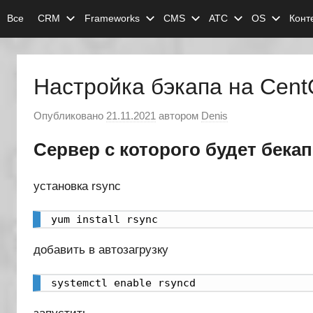
Перейти
Все
CRM
Frameworks
CMS
АТС
OS
Конт
к
содержимому
Настройка бэкапа на Cen
Опубликовано
21.11.2021
автором
Denis
Сервер с которого будет бекап
установка rsync
yum install rsync
добавить в автозагрузку
systemctl enable rsyncd