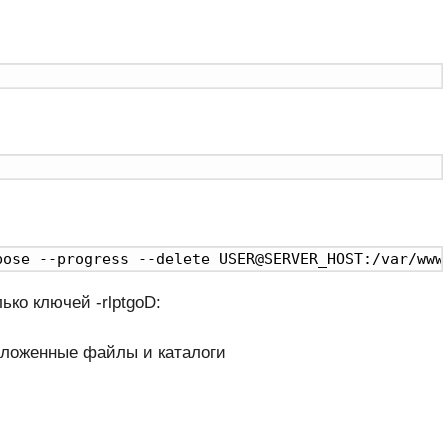
bose --progress --delete USER@SERVER_HOST:/var/www
ко ключей -rlptgoD:
вложенные файлы и каталоги