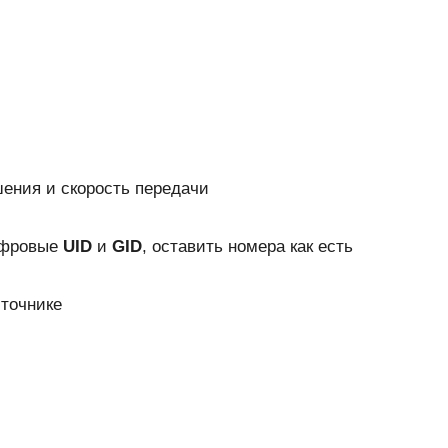
шения и скорость передачи
цифровые
UID
и
GID
, оставить номера как есть
сточнике