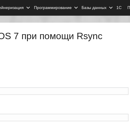
ейнеризация
Программирование
Базы данных
1С
П
tOS 7 при помощи Rsync