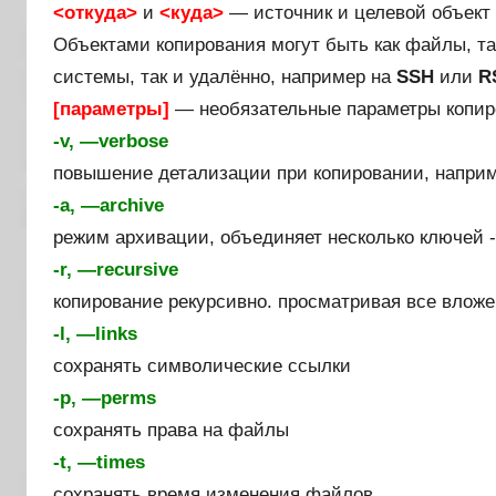
<откуда>
и
<куда>
— источник и целевой объект
Объектами копирования могут быть как файлы, та
системы, так и удалённо, например на
SSH
или
R
[параметры]
— необязательные параметры копир
-v, —verbose
повышение детализации при копировании, напри
-a, —archive
режим архивации, объединяет несколько ключей -
-r, —recursive
копирование рекурсивно. просматривая все влож
-l, —links
сохранять символические ссылки
-p, —perms
сохранять права на файлы
-t, —times
сохранять время изменения файлов