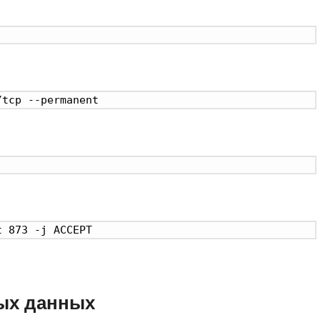
/tcp --permanent
t 873 -j ACCEPT
ых данных