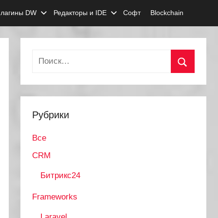
лагины DW
Редакторы и IDE
Софт
Blockchain
Найти:
Поиск
Рубрики
Все
CRM
Битрикс24
Frameworks
Laravel