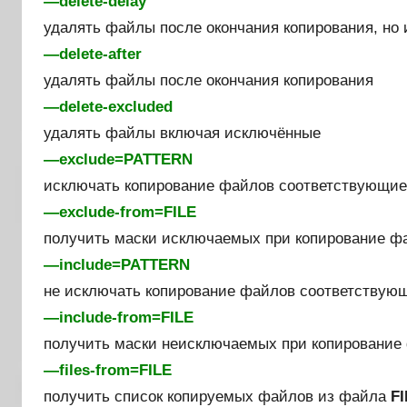
—delete-delay
удалять файлы после окончания копирования, но 
—delete-after
удалять файлы после окончания копирования
—delete-excluded
удалять файлы включая исключённые
—exclude=PATTERN
исключать копирование файлов соответствующи
—exclude-from=FILE
получить маски исключаемых при копирование ф
—include=PATTERN
не исключать копирование файлов соответствую
—include-from=FILE
получить маски неисключаемых при копирование
—files-from=FILE
получить список копируемых файлов из файла
FI