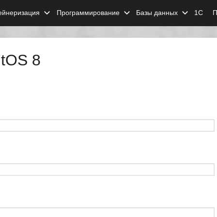
ейнеризация
Программирование
Базы данных
1С
П
ntOS 8