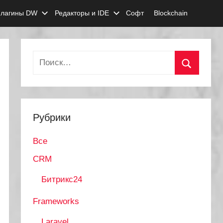
лагины DW
Редакторы и IDE
Софт
Blockchain
Найти:
Поиск
Рубрики
Все
CRM
Битрикс24
Frameworks
Laravel