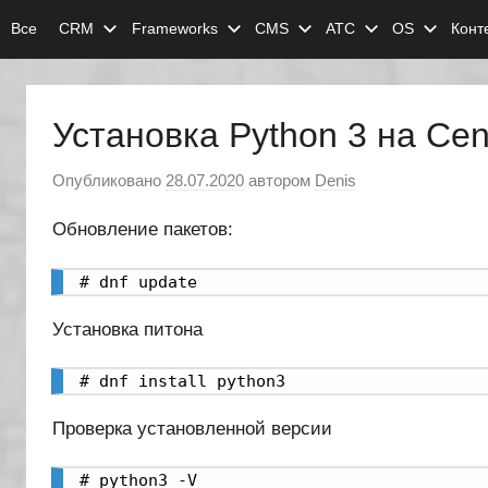
Перейти
Все
CRM
Frameworks
CMS
АТС
OS
Конт
к
содержимому
Установка Python 3 на Ce
Опубликовано
28.07.2020
автором
Denis
Обновление пакетов:
# dnf update
Установка питона
# dnf install python3
Проверка установленной версии
# python3 -V