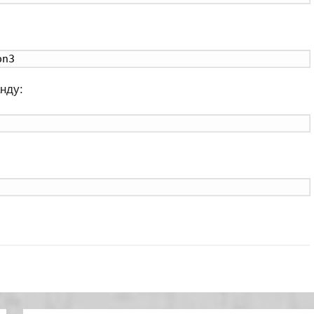
on3
нду: