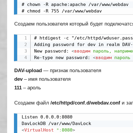
# chown -R apache:apache /var/www/webdav

# chmod -R 755 /var/www/webdav
Создаем пользователя который будет подключатс
# htdigest -c "/etc/httpd/wduser.pass
Adding password for dev in realm DAV-
New password: 
<
вводим
пароль,
наприме
Re-type new password: 
<
вводим
пароль
DAV-upload
— признак пользователя
dev
– имя пользователя
111
– ароль
Создаем файл
/etc/httpd/conf.d/webdav.conf
и за
Listen 0.0.0.0:8080

<
VirtualHost
*:
8080
>