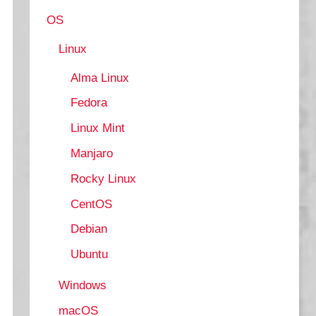
OS
Linux
Alma Linux
Fedora
Linux Mint
Manjaro
Rocky Linux
CentOS
Debian
Ubuntu
First IgnoreCase SuppressDescription

Windows
macOS