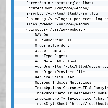
    ServerAdmin webmaster@localhost

    DocumentRoot /var/www/webdav/

    ErrorLog /var/log/httpd/error.log

    CustomLog /var/log/httpd/access.log co
    Alias /webdav /var/www/webdav

    <Directory /var/www/webdav>

        DAV On

        AllowOverride All

        Order allow,deny

        allow from all

        AuthType Digest

        AuthName DAV-upload

        AuthUserFile "/etc/httpd/wduser.pa
        AuthDigestProvider file

        Require valid-user

        Options Indexes MultiViews

        IndexOptions Charset=UTF-8 FancyI
        IndexOrderDefault Descending Name

        IndexIgnore *~ favicon.ico *.bat *
        IndexStyleSheet "http://localhost/