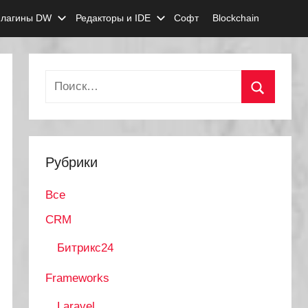
лагины DW
Редакторы и IDE
Софт
Blockchain
Найти:
Поиск
Рубрики
Все
CRM
Битрикс24
Frameworks
Laravel