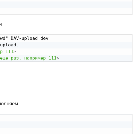
я
wd" DAV-upload dev

upload.

р
111
>
еще
раз,
например
111
>
полняем