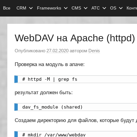
Перейти
Все
CRM
Frameworks
CMS
АТС
OS
Конт
к
содержимому
WebDAV на Apache (httpd) 
Опубликовано
27.02.2020
автором
Denis
Проверка на модуль в апаче:
# httpd -M | grep fs
результат должен быть:
dav_fs_module (shared)
Создаем директорию для файлов, которые будут 
# mkdir /var/www/webdav
