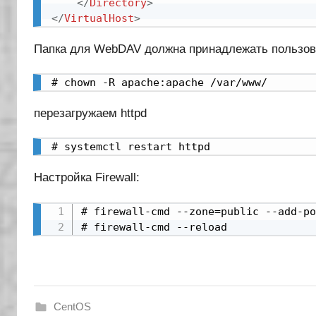
</
Directory
>
</
VirtualHost
>
Папка для WebDAV должна принадлежать пользов
# chown -R apache:apache /var/www/
перезагружаем httpd
# systemctl restart httpd
Настройка Firewall:
# firewall-cmd --zone=public --add-po
# firewall-cmd --reload
CentOS