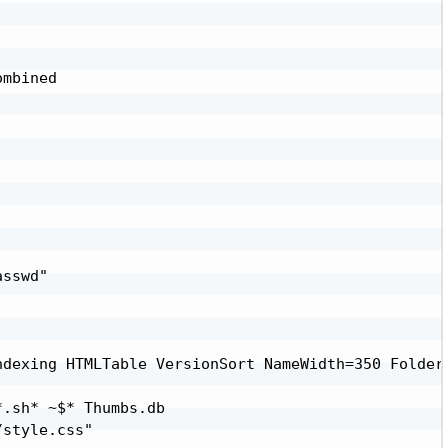
mbined

sswd"

ndexing HTMLTable VersionSort NameWidth=350 Folders
.sh* ~$* Thumbs.db

style.css"
