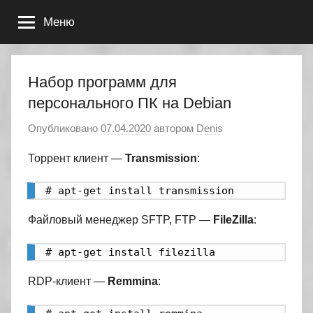
Перейти
Меню
к
содержимому
Набор программ для
персонального ПК на Debian
Опубликовано
07.04.2020
автором
Denis
Торрент клиент —
Transmission
:
# apt-get install transmission
Файловый менеджер SFTP, FTP —
FileZilla
:
# apt-get install filezilla
RDP-клиент —
Remmina
: