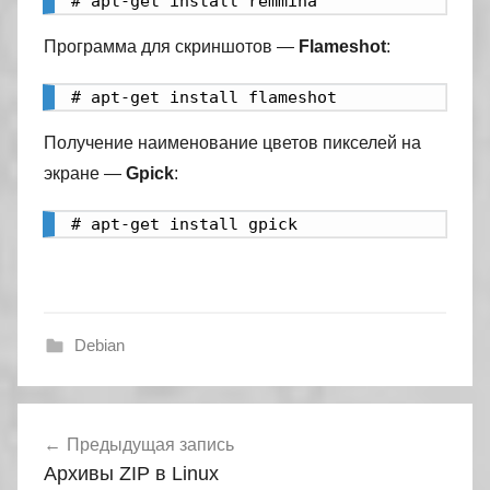
# apt-get install remmina
Программа для скриншотов —
Flameshot
:
# apt-get install flameshot
Получение наименование цветов пикселей на
экране —
Gpick
:
# apt-get install gpick
Debian
Навигация
Предыдущая запись
по
Архивы ZIP в Linux