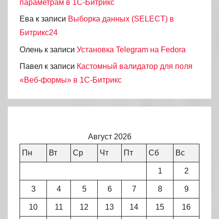
параметрам в 1С-Битрикс
Ева
к записи
Выборка данных (SELECT) в
Битрикс24
Олень
к записи
Установка Telegram на Fedora
Павел
к записи
Кастомный валидатор для поля
«Веб-формы» в 1С-Битрикс
Август 2026
Пн
Вт
Ср
Чт
Пт
Сб
Вс
1
2
3
4
5
6
7
8
9
10
11
12
13
14
15
16