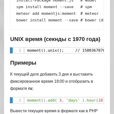
Install-Package Moment.js   # NuGet

spm install moment --save   # spm

meteor add momentjs:moment  # meteor

bower install moment --save # bower (depre
UNIX время (секнды с 1970 года)
moment().unix();     // 1580367876
Примеры
К текущей дате добавить 3 дня и выставить
фиксированное время 18:00 и отобразить в
формате
ru
:
moment
(
)
.
add
(
3
,
'days'
)
.
hour
(
18
)
.
mi
Вывести текущее время в формате как в PHP