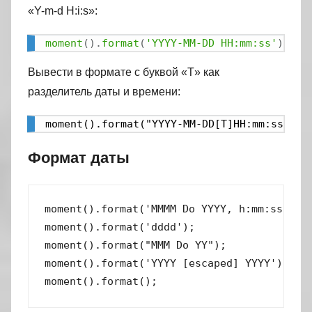
«Y-m-d H:i:s»:
moment
(
)
.
format
(
'YYYY-MM-DD HH:mm:ss'
)
Вывести в формате с буквой «T» как
разделитель даты и времени:
moment().format("YYYY-MM-DD[T]HH:mm:ss")
Формат даты
moment().format('MMMM Do YYYY, h:mm:ss a');
moment().format('dddd');                   
moment().format("MMM Do YY");              
moment().format('YYYY [escaped] YYYY');    
moment().format();                        