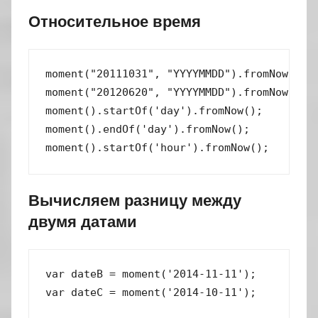
Относительное время
moment("20111031", "YYYYMMDD").fromNow(); /
moment("20120620", "YYYYMMDD").fromNow(); /
moment().startOf('day').fromNow();        /
moment().endOf('day').fromNow();          /
moment().startOf('hour').fromNow();       
Вычисляем разницу между
двумя датами
var dateB = moment('2014-11-11');

var dateC = moment('2014-10-11');
