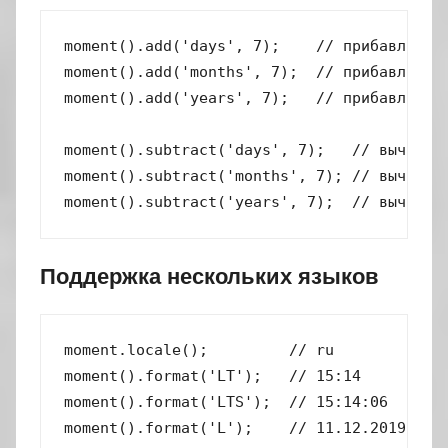
moment().add('days', 7);    // прибавляет к
moment().add('months', 7);  // прибавляет т
moment().add('years', 7);   // прибавляет к
moment().subtract('days', 7);   // вычитает
moment().subtract('months', 7); // вычитает
moment().subtract('years', 7);  // вычитае
Поддержка нескольких языков
moment.locale();         // ru

moment().format('LT');   // 15:14

moment().format('LTS');  // 15:14:06

moment().format('L');    // 11.12.2019
