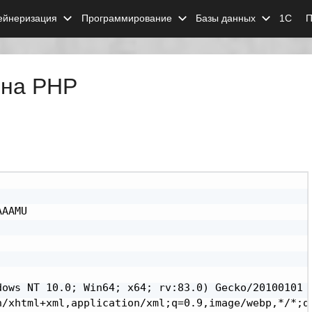
ейнеризация
Программирование
Базы данных
1С
П
 на PHP
AAMU

ows NT 10.0; Win64; x64; rv:83.0) Gecko/20100101 F
/xhtml+xml,application/xml;q=0.9,image/webp,*/*;q=