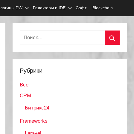
лагины DW
Редакторы и IDE
Софт
Blockchain
Найти:
Поиск
Рубрики
Все
CRM
Битрикс24
Frameworks
irefox/83.0

0.8

Laravel