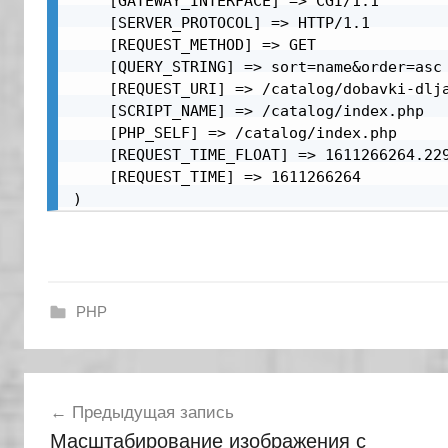
    [GATEWAY_INTERFACE] => CGI/1.1

    [SERVER_PROTOCOL] => HTTP/1.1

    [REQUEST_METHOD] => GET

    [QUERY_STRING] => sort=name&order=asc

    [REQUEST_URI] => /catalog/dobavki-dlja
    [SCRIPT_NAME] => /catalog/index.php

    [PHP_SELF] => /catalog/index.php

    [REQUEST_TIME_FLOAT] => 1611266264.229
    [REQUEST_TIME] => 1611266264

)
PHP
Навигация
Предыдущая запись
по
Масштабирование изображения с