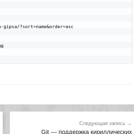
-gipsa/?sort=name&order=asc

8

Следующая запись
Git — поддержка кириллических