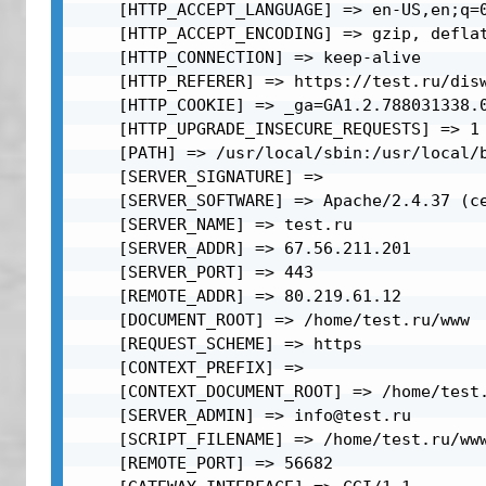
    [HTTP_ACCEPT_LANGUAGE] => en-US,en;q=0
    [HTTP_ACCEPT_ENCODING] => gzip, deflat
    [HTTP_CONNECTION] => keep-alive

    [HTTP_REFERER] => https://test.ru/disw
    [HTTP_COOKIE] => _ga=GA1.2.788031338.
    [HTTP_UPGRADE_INSECURE_REQUESTS] => 1

    [PATH] => /usr/local/sbin:/usr/local/b
    [SERVER_SIGNATURE] => 

    [SERVER_SOFTWARE] => Apache/2.4.37 (ce
    [SERVER_NAME] => test.ru

    [SERVER_ADDR] => 67.56.211.201

    [SERVER_PORT] => 443

    [REMOTE_ADDR] => 80.219.61.12

    [DOCUMENT_ROOT] => /home/test.ru/www

    [REQUEST_SCHEME] => https

    [CONTEXT_PREFIX] => 

    [CONTEXT_DOCUMENT_ROOT] => /home/test.
    [SERVER_ADMIN] => info@test.ru

    [SCRIPT_FILENAME] => /home/test.ru/www
    [REMOTE_PORT] => 56682
