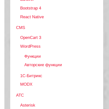
Bootstrap 4
React Native
0000000; __unam=c9c1be2-000000000-00000000-732; _f
CMS
OpenCart 3
WordPress
Функции
Авторские функции
1С-Битрикс
MODX
АТС
Asterisk