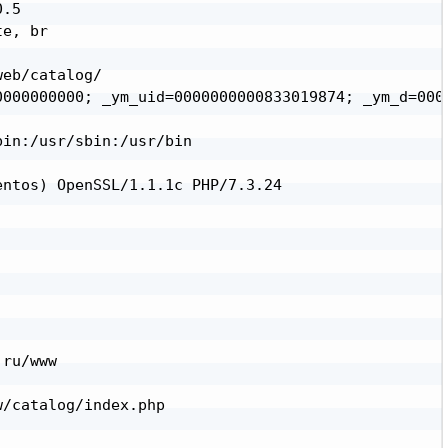
.5

e, br

eb/catalog/

0000000000; _ym_uid=0000000000833019874; _ym_d=000
in:/usr/sbin:/usr/bin

ntos) OpenSSL/1.1.1c PHP/7.3.24

ru/www

/catalog/index.php
