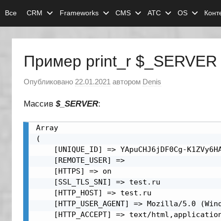
Перейти
Все
CRM
Frameworks
CMS
АТС
OS
Конт
к
содержимому
Пример print_r $_SERVER
Опубликовано
22.01.2021
автором
Denis
Массив
$_SERVER
:
Array

(

    [UNIQUE_ID] => YApuCHJ6jDF0Cg-K1ZVy6HA
    [REMOTE_USER] => 

    [HTTPS] => on

    [SSL_TLS_SNI] => test.ru

    [HTTP_HOST] => test.ru

    [HTTP_USER_AGENT] => Mozilla/5.0 (Wind
    [HTTP_ACCEPT] => text/html,application