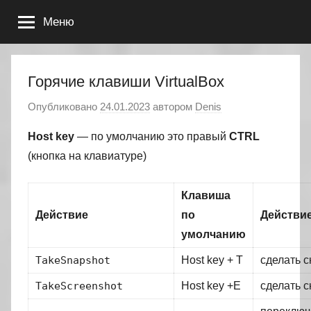
Перейти
Меню
к
содержимому
Горячие клавиши VirtualBox
Опубликовано
24.01.2023
автором
Denis
Host key
— по умолчанию это правый
CTRL
(кнопка на клавиатуре)
Клавиша
Действие
по
Действи
умолчанию
TakeSnapshot
Host key + T
сделать 
TakeScreenshot
Host key +E
сделать 