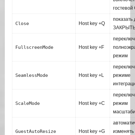
гостевой
показать 
Close
Host key +Q
ЗАКРЫТЬ
переключ
FullscreenMode
Host key +F
полноэкр
режим
переключ
SeamlessMode
Host key +L
режиме
интеграц
переключ
ScaleMode
Host key +C
режим
масштаб
автомати
GuestAutoResize
Host key +G
изменять