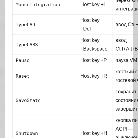
переключ
MouseIntegration
Host key +I
интеграц
Host key
TypeCAD
ввод Ctrl
+Del
Host key
ввод
TypeCABS
+Backspace
Ctrl+Alt+
Pause
Host key +P
пауза VM
жёсткий 
Reset
Host key +R
гостевой
сохранит
SaveState
состояни
завершит
кнопка п
ACPI —
Shutdown
Host key +H
выключе