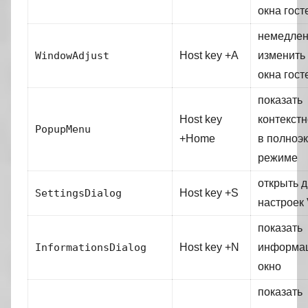
окна гос
немедле
WindowAdjust
Host key +A
изменить
окна гост
показать
Host key
контекст
PopupMenu
+Home
в полноэ
режиме
открыть д
SettingsDialog
Host key +S
настроек
показать
InformationsDialog
Host key +N
информа
окно
показать