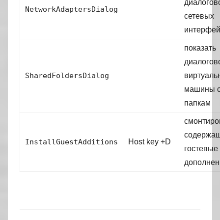
диалогов
NetworkAdaptersDialog
сетевых
интерфей
показать
диалогов
SharedFoldersDialog
виртуаль
машины 
папкам
смонтиро
содержа
InstallGuestAdditions
Host key +D
гостевые
дополнен