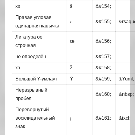
хз
š
&#154;
Правая угловая
›
&#155;
&rsaqu
одинарная кавычка
Лигатура ое
œ
&#156;
строчная
не определён
&#157;
хз
ž
&#158;
Большой Y-умлаут
Ÿ
&#159;
&Yuml;
Неразрывный
&#160;
&nbsp;
пробел
Перевернутый
восклицательный
¡
&#161;
&ixcl;
знак