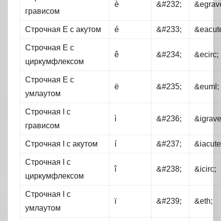
è
&#232;
&egrav
грависом
Строчная Е с акутом
é
&#233;
&eacut
Строчная Е с
ê
&#234;
&ecirc;
циркумфлексом
Строчная Е с
ë
&#235;
&euml;
умлаутом
Строчная I с
ì
&#236;
&igrave
грависом
Строчная I с акутом
í
&#237;
&iacute
Строчная I c
î
&#238;
&icirс;
циркумфлексом
Строчная I с
ï
&#239;
&eth;
умлаутом