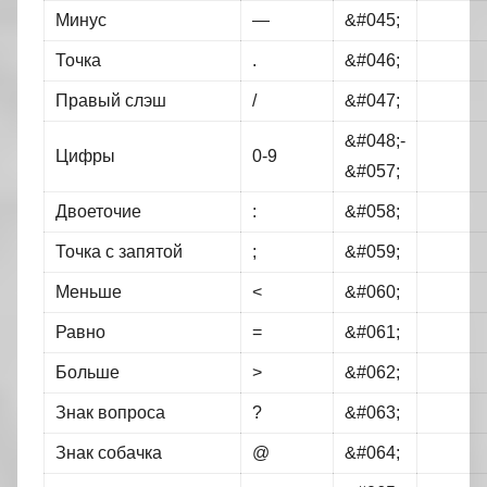
Минус
—
&#045;
Точка
.
&#046;
Правый слэш
/
&#047;
&#048;-
Цифры
0-9
&#057;
Двоеточие
:
&#058;
Точка с запятой
;
&#059;
Меньше
<
&#060;
Равно
=
&#061;
Больше
>
&#062;
Знак вопроса
?
&#063;
Знак собачка
@
&#064;