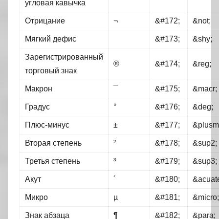
угловая кавычка
Отрицание
¬
&#172;
&not;
Мягкий дефис
&#173;
&shy;
Зарегистрированный
®
&#174;
&reg;
торговый знак
Макрон
¯
&#175;
&macr;
Градус
°
&#176;
&deg;
Плюс-минус
±
&#177;
&plusm
Вторая степень
²
&#178;
&sup2;
Третья степень
³
&#179;
&sup3;
Акут
´
&#180;
&acuat
Микро
µ
&#181;
&micro;
Знак абзаца
¶
&#182;
&para;