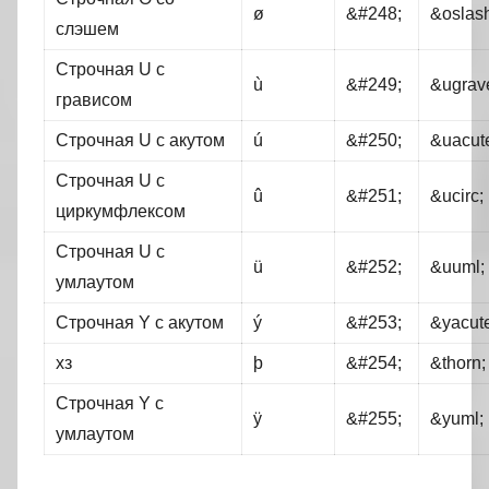
ø
&#248;
&oslash
слэшем
Строчная U с
ù
&#249;
&ugrav
грависом
Строчная U с акутом
ú
&#250;
&uacut
Строчная U с
û
&#251;
&ucirc;
циркумфлексом
Строчная U с
ü
&#252;
&uuml;
умлаутом
Строчная Y с акутом
ý
&#253;
&yacute
хз
þ
&#254;
&thorn;
Строчная Y с
ÿ
&#255;
&yuml;
умлаутом