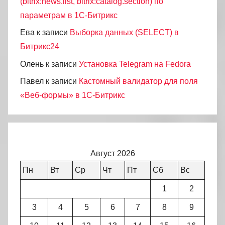
(bitrix:news.list, bitrix:catalog.section) по
параметрам в 1С-Битрикс
Ева
к записи
Выборка данных (SELECT) в
Битрикс24
Олень
к записи
Установка Telegram на Fedora
Павел
к записи
Кастомный валидатор для поля
«Веб-формы» в 1С-Битрикс
Август 2026
Пн
Вт
Ср
Чт
Пт
Сб
Вс
1
2
3
4
5
6
7
8
9