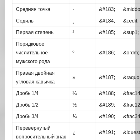
Средняя точка
·
&#183;
&middo
Седиль
¸
&#184;
&cedil;
Первая степень
¹
&#185;
&sup1;
Порядковое
числительное
º
&#186;
&ordm;
мужского рода
Правая двойная
»
&#187;
&raquo
угловая кавычка
Дробь 1/4
¼
&#188;
&frac14
Дробь 1/2
½
&#189;
&frac12
Дробь 3/4
¾
&#190;
&frac34
Перевернутый
¿
&#191;
&iquest
вопросительный знак