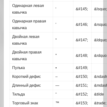
Одинарная левая
‘
&#145;
&lsquo;
кавычка
Одинарная правая
’
&#146;
&rsquo
кавычка
Двойная левая
“
&#147;
&ldquo
кавычка
Двойная правая
”
&#148;
&rdquo
кавычка
Пулька
•
&#149;
Короткий дефис
–
&#150;
&ndash
Длинный дефис
—
&#151;
&mdash
Тильда
˜
&#152;
&tilde
Торговый знак
™
&#153;
&trade;