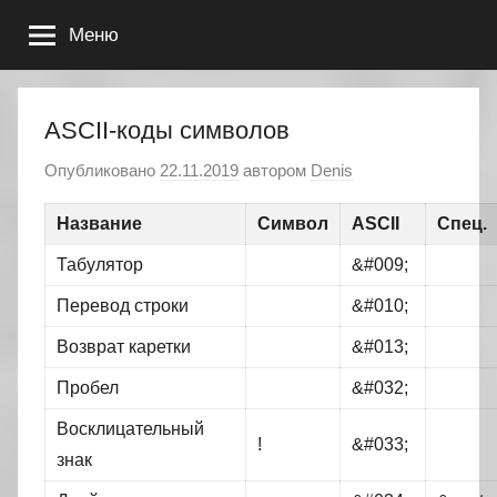
Перейти
Меню
к
содержимому
ASCII-коды символов
Опубликовано
22.11.2019
автором
Denis
Название
Символ
ASCII
Спец.
Табулятор
&#009;
Перевод строки
&#010;
Возврат каретки
&#013;
Пробел
&#032;
Восклицательный
!
&#033;
знак