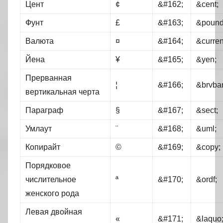
Цент
¢
&#162;
&cent;
Фунт
£
&#163;
&pound
Валюта
¤
&#164;
&curren
Йена
¥
&#165;
&yen;
Прерванная
¦
&#166;
&brvbar
вертикальная черта
Параграф
§
&#167;
&sect;
Умлаут
¨
&#168;
&uml;
Копирайт
©
&#169;
&copy;
Порядковое
числительное
ª
&#170;
&ordf;
женского рода
Левая двойная
«
&#171;
&laquo