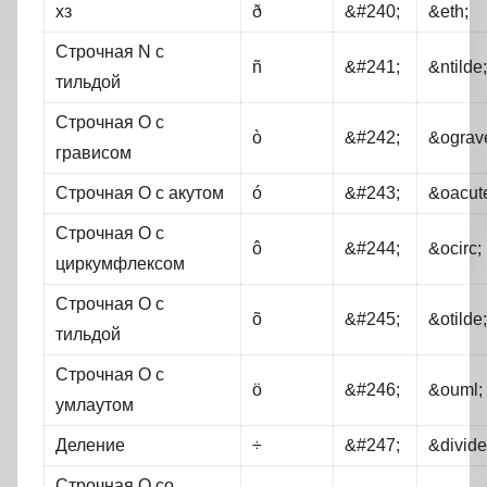
хз
ð
&#240;
&eth;
Строчная N с
ñ
&#241;
&ntilde;
тильдой
Строчная O с
ò
&#242;
&ograv
грависом
Строчная O с акутом
ó
&#243;
&oacut
Строчная O с
ô
&#244;
&ocirc;
циркумфлексом
Строчная O с
õ
&#245;
&otilde;
тильдой
Строчная O с
ö
&#246;
&ouml;
умлаутом
Деление
÷
&#247;
&divide
Строчная O со