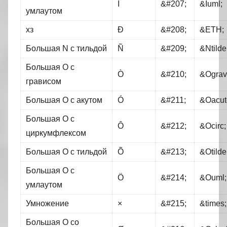
Ï
&#207;
&Iuml;
умлаутом
хз
Ð
&#208;
&ETH;
Большая N с тильдой
Ñ
&#209;
&Ntilde
Большая O с
Ò
&#210;
&Ograv
грависом
Большая O с акутом
Ó
&#211;
&Oacut
Большая O с
Ô
&#212;
&Ocirc;
циркумфлексом
Большая O с тильдой
Õ
&#213;
&Otilde
Большая O с
Ö
&#214;
&Ouml;
умлаутом
Умножение
×
&#215;
&times;
Большая O со