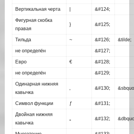
Вертикальная черта
|
&#124;
Фигурная скобка
}
&#125;
правая
Тильда
~
&#126;
&tilde;
не определён
&#127;
Евро
€
&#128;
не определён
&#129;
Одинарная нижняя
‚
&#130;
&sbquo
кавычка
Символ функции
ƒ
&#131;
Двойная нижняя
„
&#132;
&dbquo
кавычка
Многоточие
…
&#133;