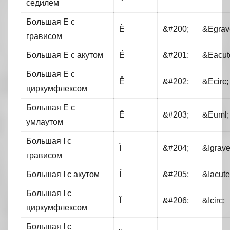
седилем
Большая Е с
È
&#200;
&Egrav
грависом
Большая Е с акутом
É
&#201;
&Eacut
Большая Е с
Ê
&#202;
&Ecirc;
циркумфлексом
Большая Е с
Ë
&#203;
&Euml;
умлаутом
Большая I с
Ì
&#204;
&Igrave
грависом
Большая I c акутом
Í
&#205;
&Iacute
Большая I c
Î
&#206;
&Icirс;
циркумфлексом
Большая I с