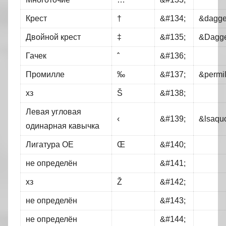
Крест
†
&#134;
&dagge
Двойной крест
‡
&#135;
&Dagge
Гачек
ˆ
&#136;
Промилле
‰
&#137;
&permil
хз
Š
&#138;
Левая угловая
‹
&#139;
&lsaqu
одинарная кавычка
Лигатура ОЕ
Œ
&#140;
не определён
&#141;
хз
Ž
&#142;
не определён
&#143;
не определён
&#144;