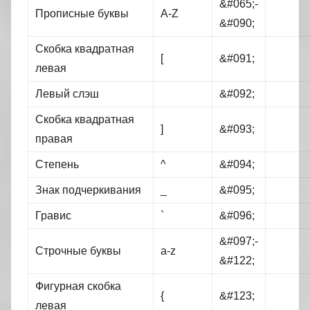
&#065;-
Прописные буквы
A-Z
&#090;
Скобка квадратная
[
&#091;
левая
Левый слэш
&#092;
Скобка квадратная
]
&#093;
правая
Степень
^
&#094;
Знак подчеркивания
_
&#095;
Гравис
`
&#096;
&#097;-
Строчные буквы
a-z
&#122;
Фигурная скобка
{
&#123;
левая