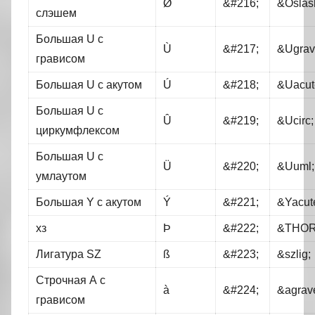
Ø
&#216;
&Oslas
слэшем
Большая U с
Ù
&#217;
&Ugrav
грависом
Большая U с акутом
Ú
&#218;
&Uacut
Большая U с
Û
&#219;
&Ucirc;
циркумфлексом
Большая U с
Ü
&#220;
&Uuml;
умлаутом
Большая Y с акутом
Ý
&#221;
&Yacut
хз
Þ
&#222;
&THOR
Лигатура SZ
ß
&#223;
&szlig;
Строчная А с
à
&#224;
&agrav
грависом