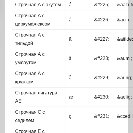
Строчная А с акутом
á
&#225;
&aacut
Строчная А с
â
&#226;
&acirc;
циркумфлексом
Строчная А с
ã
&#227;
&atilde;
тильдой
Строчная А с
ä
&#228;
&auml;
умлаутом
Строчная А с
å
&#229;
&aring;
кружком
Строчная лигатура
æ
&#230;
&aelig;
АЕ
Строчная С с
ç
&#231;
&ccedil
седилем
Строчная Е с