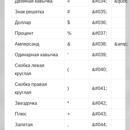
Двойная кавычка
«
&#034;
&quot;
Знак решетка
#
&#035;
Доллар
$
&#036;
Процент
%
&#037;
Амперсанд
&
&#038;
&amp;
Одинарная кавычка
‘
&#039;
Скобка левая
(
&#040;
круглая
Скобка правая
)
&#041;
круглая
Звездочка
*
&#042;
Плюс
+
&#043;
Запятая
,
&#044;