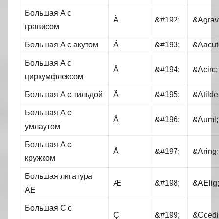
Большая А с
À
&#192;
&Agrav
грависом
Большая А с акутом
Á
&#193;
&Aacut
Большая А с
Â
&#194;
&Acirc;
циркумфлексом
Большая А с тильдой
Ã
&#195;
&Atilde
Большая А с
Ä
&#196;
&Auml;
умлаутом
Большая А с
Å
&#197;
&Aring;
кружком
Большая лигатура
Æ
&#198;
&AElig;
АЕ
Большая С с
Ç
&#199;
&Ccedil