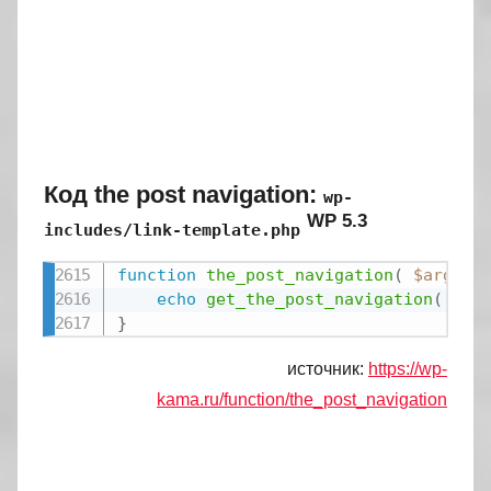
Код the post navigation:
wp-
WP 5.3
includes/link-template.php
function
the_post_navigation
(
$args
=
echo
get_the_post_navigation
(
$ar
}
источник:
https://wp-
kama.ru/function/the_post_navigation