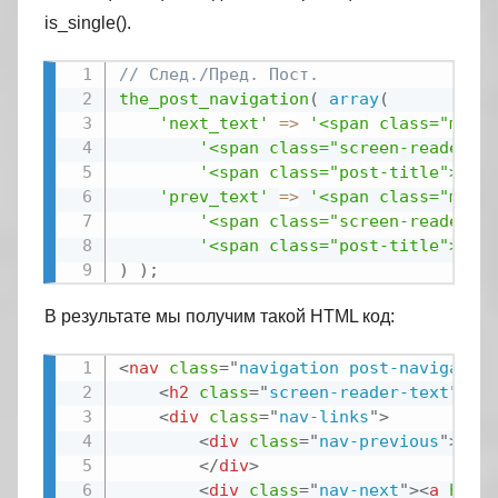
is_single().
// След./Пред. Пост.
the_post_navigation
(
array
(
'next_text'
=
>
'<span class="meta
'<span class="screen-reader-t
'<span class="post-title">%ti
'prev_text'
=
>
'<span class="meta
'<span class="screen-reader-t
'<span class="post-title">%ti
)
)
;
В результате мы получим такой HTML код:
<
nav
class
=
"
navigation post-navigatio
<
h2
class
=
"
screen-reader-text
"
>
На
<
div
class
=
"
nav-links
"
>
<
div
class
=
"
nav-previous
"
>
<
a
</
div
>
<
div
class
=
"
nav-next
"
>
<
a
href