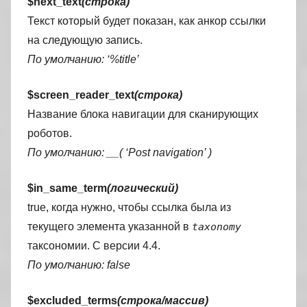
$next_text
(строка)
Текст который будет показан, как анкор ссылки
на следующую запись.
По умолчанию: ‘%title’
$screen_reader_text
(строка)
Название блока навигации для сканирующих
роботов.
По умолчанию: __( ‘Post navigation’ )
$in_same_term
(логический)
true, когда нужно, чтобы ссылка была из
текущего элемента указанной в
taxonomy
таксономии. C версии 4.4.
По умолчанию: false
$excluded_terms
(строка/массив)