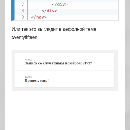
</
div
>
</
div
>
</
nav
>
Или так это выглядит в дефолной теме
twentyfifteen: