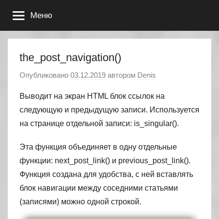
Перейти
Меню
к
содержимому
the_post_navigation()
Опубликовано
03.12.2019
автором
Denis
Выводит на экран HTML блок ссылок на
следующую и предыдущую записи. Используется
на странице отдельной записи: is_singular().
Эта функция объединяет в одну отдельные
функции: next_post_link() и previous_post_link().
Функция создана для удобства, с ней вставлять
блок навигации между соседними статьями
(записями) можно одной строкой.