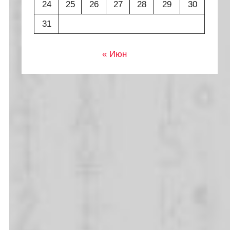
24
25
26
27
28
29
30
31
« Июн