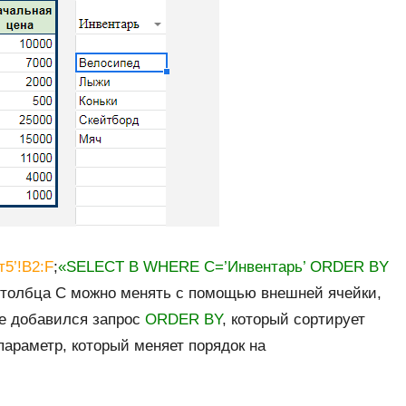
т5’!B2:F
;
«SELECT B WHERE C=’Инвентарь’ ORDER BY
 столбца С можно менять с помощью внешней ячейки,
е добавился запрос
ORDER BY
, который сортирует
араметр, который меняет порядок на