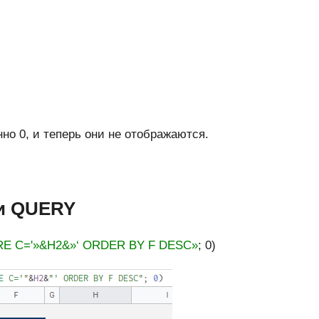
но 0, и теперь они не отображаются.
ки QUERY
E C='»&H2&»‘ ORDER BY F DESC»
; 0)