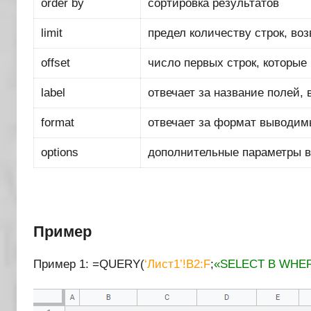
order by
сортировка результатов
limit
предел количеству строк, в
offset
число первых строк, которые
label
отвечает за название полей,
format
отвечает за формат выводим
options
дополнительные параметры 
Пример
Пример 1: =QUERY(
‘Лист1’!B2:F
;
«SELECT B WHER