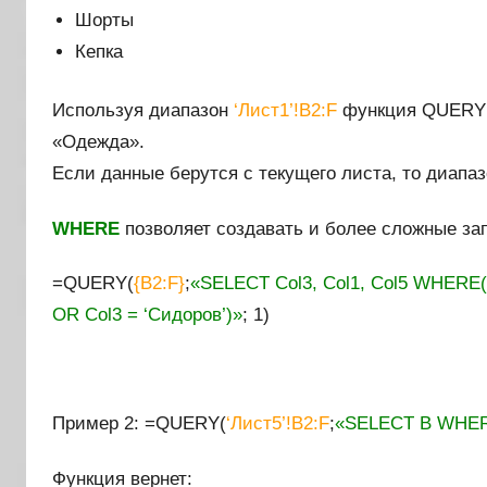
Шорты
Кепка
Используя диапазон
‘Лист1’!B2:F
функция QUERY в
«Одежда».
Если данные берутся с текущего листа, то диапаз
WHERE
позволяет создавать и более сложные за
=QUERY(
{B2:F}
;
«SELECT Col3, Col1, Col5 WHERE(C
OR Col3 = ‘Сидоров’)»
; 1)
Пример 2: =QUERY(
‘Лист5’!B2:F
;
«SELECT B WHER
Функция вернет: