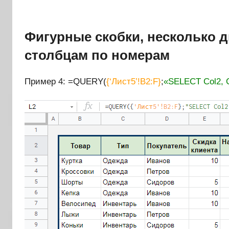
Фигурные скобки, несколько д
столбцам по номерам
Пример 4: =QUERY(
{‘Лист5’!B2:F}
;
«SELECT Col2, C