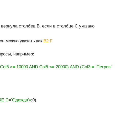
ернула столбец B, если в столбце С указано
он можно указать как
B2:F
просы, например:
ol5 >= 10000 AND Col5 <= 20000) AND (Col3 = ‘Петров’
E C=’Одежда'»
;0)