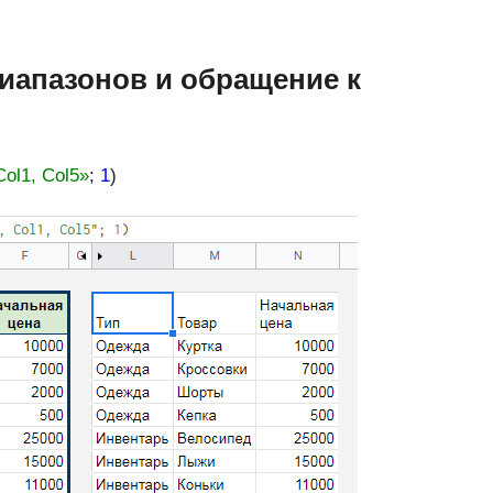
иапазонов и обращение к
ol1, Col5»
;
1
)