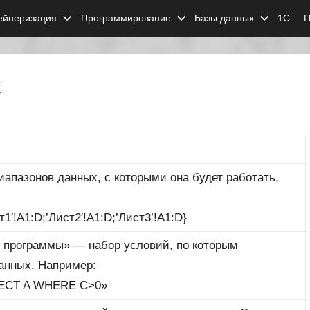
ейнеризация
Программирование
Базы данных
1С
П
х
иапазонов данных, с которыми она будет работать,
т1′!A1:D;’Лист2′!A1:D;’Лист3’!A1:D}
 программы» — набор условий, по которым
анных. Например:
LECT A WHERE C>0»