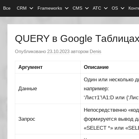
Перейти
Все
CRM
Frameworks
CMS
АТС
OS
Конт
к
содержимому
QUERY в Google Таблица
Опубликовано
23.10.2023
автором
Denis
Аргумент
Описание
Один или несколько д
Данные
например:
‘Лист1’!A1:D или {‘Лис
Непосредственно «код
Запрос
формируется вывод д
«SELECT *» или «SE