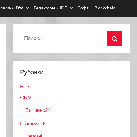
лагины DW
Редакторы и IDE
Софт
Blockchain
Найти:
Поиск
Рубрики
Все
CRM
Битрикс24
Frameworks
Laravel