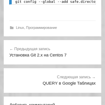
git config --global --add safe.directory '
Linux
,
Программирование
Навигация
Предыдущая запись
по
Установка Git 2.x на Centos 7
записям
Следующая запись
QUERY в Google Таблицах
Добавить комментарий