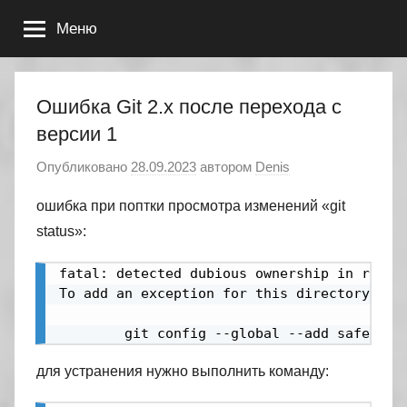
Перейти
Меню
к
содержимому
Ошибка Git 2.x после перехода с
версии 1
Опубликовано
28.09.2023
автором
Denis
ошибка при поптки просмотра изменений «git
status»:
fatal: detected dubious ownership in reposi
To add an exception for this directory, cal
        git config --global --add safe.dir
для устранения нужно выполнить команду: